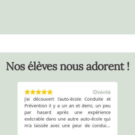
❝
Nos élèves nous adorent !
Vérifié
J'ai découvert l'auto-école Conduite et
tr
Prévention il y a un an et demi, un peu
ad
par hasard après une expérience
é
exécrable dans une autre auto-école qui
p
m'a laissée avec une peur de conduire
su
me laissant les genoux tremblants au
en