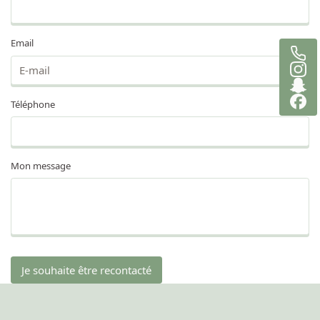
mois) avant de finalement obtenir le
précieux sésame à la 5e tentative. Et
Email
pendant ce parcours sinueux, jamais on
ne m'a lâchée, jamais on ne m'a mal
parlé, jamais on ne m'a rabaissée.
Uniquement des encouragements et une
Téléphone
relation de confiance basée sur le respect
mutuel. Pour quiconque d'extérieur il
serait facile de se dire que mes échecs
remettent en cause la qualité de leur
Mon message
enseignement mais il n'en est rien car
c'est oublier que le jour J on est seul•e
face à soi-même et je peux affirmer que
les moniteur•ices sont après vous-même
ceux•celles qui ont le plus envie que vous
ayez votre permis. En un an et demi, j'ai
pu voir passer beaucoup de
Je souhaite être recontacté
moniteur•ices et chacun•e m'a apporté
quelque chose et c'est cette multiplicité
de regards qui a permis de polir et