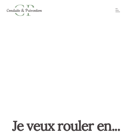
Toggle
Je veux rouler en...
À partir de 2 ans de permis B