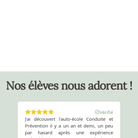
4 photos d’identité E-PHOTO 
Vous pouvez vous rendre dans un photomaton ou autre 
cabine photo qui propose ce service.
Pièce d’identité 
Carte National ou passeport en cours de validité.
❝
Permis B de plus de 2 ans
Nos élèves nous adorent !
Vérifié
J'ai découvert l'auto-école Conduite et
tr
Prévention il y a un an et demi, un peu
ad
par hasard après une expérience
é