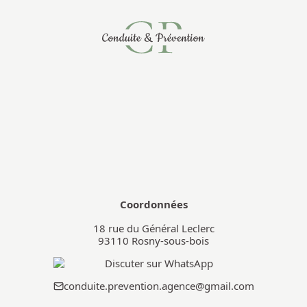
En cas d’insatisfaction, vous pouvez :
Déposer une réclamation à l’accueil ;
Envoyer un mail à : 
conduite.prevention.agence@gmail.com
📍 
Référents Réclamations & Qualité :
 SHIH 
DOUNYA & ABDERRAHMANE MAROY
📅 Un accusé de réception et une réponse sont 
assurés sous 7 jours ouvrés.
Coordonnées
18 rue du Général Leclerc
93110
Rosny-sous-bois
conduite.prevention.agence@gmail.com