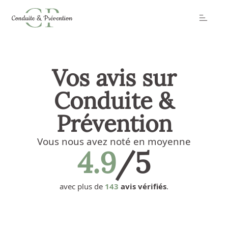
Toggle
Vos avis sur
Conduite &
Prévention
Vous nous avez noté en moyenne
4.9
/5
avec plus de
143
avis vérifiés
.